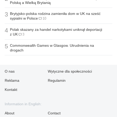
Polską a Wielką Brytanią
3
Brytyjsko-polska rodzina zamieniła dom w UK na sześć
sypialni w Polsce
10
4
Polak skazany za handel narkotykami uniknął deportacji
z UK
3
5
Commonwealth Games w Glasgow. Utrudnienia na
drogach
O nas
Wytyczne dla społeczności
Reklama
Regulamin
Kontakt
Information in English:
About
Contact