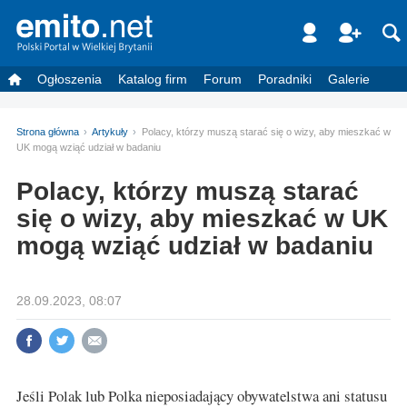
Ogłoszenia
Katalog firm
Forum
Poradniki
Galerie
Strona główna
Artykuły
Polacy, którzy muszą starać się o wizy, aby mieszkać w
UK mogą wziąć udział w badaniu
Polacy, którzy muszą starać
się o wizy, aby mieszkać w UK
mogą wziąć udział w badaniu
28.09.2023, 08:07
Jeśli Polak lub Polka nieposiadający obywatelstwa ani statusu