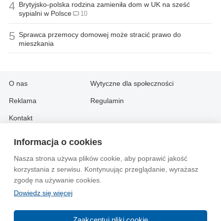
4
Brytyjsko-polska rodzina zamieniła dom w UK na sześć
sypialni w Polsce
10
5
Sprawca przemocy domowej może stracić prawo do
mieszkania
O nas
Wytyczne dla społeczności
Reklama
Regulamin
Kontakt
Informacja o cookies
Information in English:
Nasza strona używa plików cookie, aby poprawić jakość
About
Contact
korzystania z serwisu. Kontynuując przeglądanie, wyrażasz
Advertise
zgodę na używanie cookies.
Dowiedz się więcej
© 2004-2026 Emito.net
Zaakceptuj pliki cookie