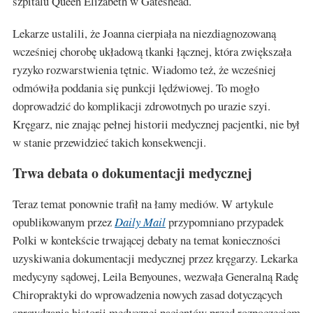
szpitalu Queen Elizabeth w Gateshead.
Lekarze ustalili, że Joanna cierpiała na niezdiagnozowaną
wcześniej chorobę układową tkanki łącznej, która zwiększała
ryzyko rozwarstwienia tętnic. Wiadomo też, że wcześniej
odmówiła poddania się punkcji lędźwiowej. To mogło
doprowadzić do komplikacji zdrowotnych po urazie szyi.
Kręgarz, nie znając pełnej historii medycznej pacjentki, nie był
w stanie przewidzieć takich konsekwencji.
Trwa debata o dokumentacji medycznej
Teraz temat ponownie trafił na łamy mediów. W artykule
opublikowanym przez
Daily Mail
przypomniano przypadek
Polki w kontekście trwającej debaty na temat konieczności
uzyskiwania dokumentacji medycznej przez kręgarzy. Lekarka
medycyny sądowej, Leila Benyounes, wezwała Generalną Radę
Chiropraktyki do wprowadzenia nowych zasad dotyczących
sprawdzania historii medycznej pacjentów przed rozpoczęciem