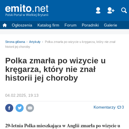
Ogłoszenia
Katalog firm
Forum
Poradniki
Galerie
Strona główna
Artykuły
Polka zmarła po wizycie u kręgarza, który nie znał
historii jej choroby
Polka zmarła po wizycie u
kręgarza, który nie znał
historii jej choroby
04.02.2025, 19:13
Komentarzy
3
29-letnia Polka mieszkająca w Anglii zmarła po wizycie u