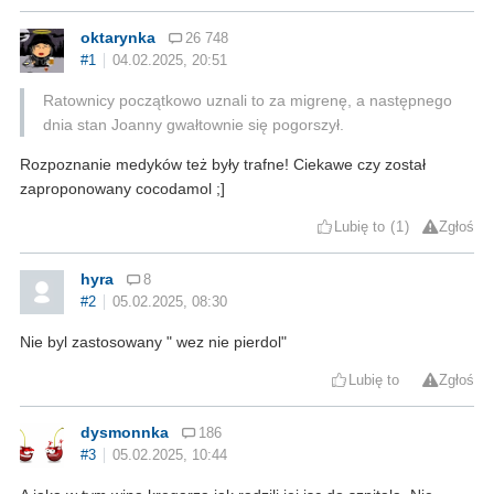
oktarynka
26 748
#1
04.02.2025, 20:51
Ratownicy początkowo uznali to za migrenę, a następnego
dnia stan Joanny gwałtownie się pogorszył.
Rozpoznanie medyków też były trafne! Ciekawe czy został
zaproponowany cocodamol ;]
Lubię to
1
Zgłoś
hyra
8
#2
05.02.2025, 08:30
Nie byl zastosowany " wez nie pierdol"
Lubię to
Zgłoś
dysmonnka
186
#3
05.02.2025, 10:44