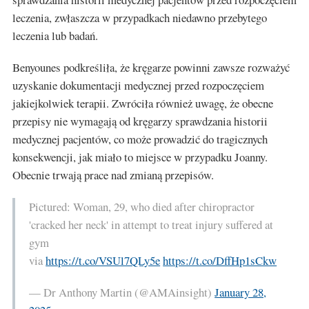
leczenia, zwłaszcza w przypadkach niedawno przebytego
leczenia lub badań.
Benyounes podkreśliła, że kręgarze powinni zawsze rozważyć
uzyskanie dokumentacji medycznej przed rozpoczęciem
jakiejkolwiek terapii. Zwróciła również uwagę, że obecne
przepisy nie wymagają od kręgarzy sprawdzania historii
medycznej pacjentów, co może prowadzić do tragicznych
konsekwencji, jak miało to miejsce w przypadku Joanny.
Obecnie trwają prace nad zmianą przepisów.
Pictured: Woman, 29, who died after chiropractor
'cracked her neck' in attempt to treat injury suffered at
gym
via
https://t.co/VSUl7QLy5e
https://t.co/DffHp1sCkw
— Dr Anthony Martin (@AMAinsight)
January 28,