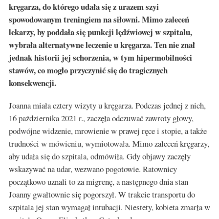
kręgarza, do którego udała się z urazem szyi
spowodowanym treningiem na siłowni. Mimo zaleceń
lekarzy, by poddała się punkcji lędźwiowej w szpitalu,
wybrała alternatywne leczenie u kręgarza. Ten nie znał
jednak historii jej schorzenia, w tym hipermobilności
stawów, co mogło przyczynić się do tragicznych
konsekwencji.
Joanna miała cztery wizyty u kręgarza. Podczas jednej z nich,
16 października 2021 r., zaczęła odczuwać zawroty głowy,
podwójne widzenie, mrowienie w prawej ręce i stopie, a także
trudności w mówieniu, wymiotowała. Mimo zaleceń kręgarzy,
aby udała się do szpitala, odmówiła. Gdy objawy zaczęły
wskazywać na udar, wezwano pogotowie. Ratownicy
początkowo uznali to za migrenę, a następnego dnia stan
Joanny gwałtownie się pogorszył. W trakcie transportu do
szpitala jej stan wymagał intubacji. Niestety, kobieta zmarła w