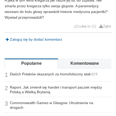
A jaka w tym wina kregarza jak radzili jej isc do szpitala. Nie
zmarla przez kregarza tylko swoja glupote. A paramedycy
wezwani do bolu glowy sprawdzili historie medyczna pacjentki?
Wywiad przeprowadzili?
Lubię to
1
Zgłoś
Zaloguj się by dodać komentarz
Popularne
Komentowane
1
Dwóch Polaków skazanych za homofobiczny atak
9
2
Raport: Jak zmienił się handel i transport paczek między
Polską a Wielką Brytanią
3
Commonwealth Games w Glasgow. Utrudnienia na
drogach