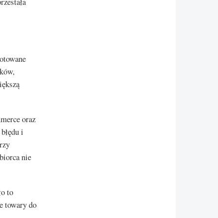
rzestała
gotowane
zków,
iększą
mmerce oraz
 błędu i
rzy
biorca nie
ło to
e towary do