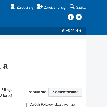
Zaloguj się
Zarejestruj się
Szukaj
£1=5.02 zł
 a
. Minęło
Popularne
Komentowane
ć lat od
y
1
Dwóch Polaków skazanych za