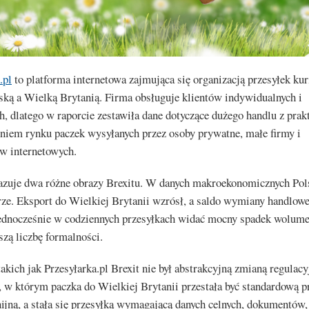
.pl
to platforma internetowa zajmująca się organizacją przesyłek kur
ską a Wielką Brytanią. Firma obsługuje klientów indywidualnych i
, dlatego w raporcie zestawiła dane dotyczące dużego handlu z pra
niem rynku paczek wysyłanych przez osoby prywatne, małe firmy i
w internetowych.
azuje dwa różne obrazy Brexitu. W danych makroekonomicznych Po
ze. Eksport do Wielkiej Brytanii wzrósł, a saldo wymiany handlowe
Jednocześnie w codziennych przesyłkach widać mocny spadek wolum
szą liczbę formalności.
takich jak Przesyłarka.pl Brexit nie był abstrakcyjną zmianą regulacy
w którym paczka do Wielkiej Brytanii przestała być standardową p
jną, a stała się przesyłką wymagającą danych celnych, dokumentów,