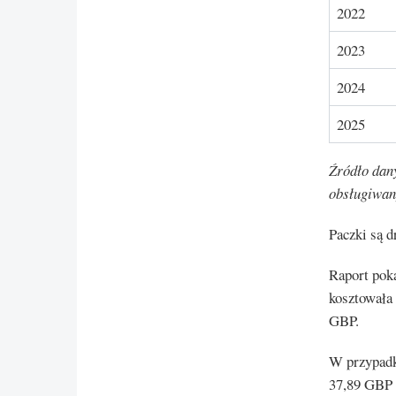
2022
2023
2024
2025
Źródło dany
obsługiwan
Paczki są d
Raport poka
kosztowała
GBP.
W przypadk
37,89 GBP 