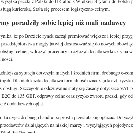
wysyłka paczki z Polski do UK albo z Wielkiej Brytanii do Polski p
usługą kurierską. Stała się procesem logistyczno-celnym.
rmy poradziły sobie lepiej niż mali nadawcy
ynika, że po Brexicie rynek zaczął premiować większe i lepiej przy
e przedsiębiorstwa mogły łatwiej dostosować się do nowych obowią
 obsługi celnej, wdrożyć procedury i rozłożyć dodatkowe koszty na w
alności.
udniejsza sytuacja dotyczyła małych i średnich firm, drobnego e-co
nych. Dla nich każda dodatkowa formalność oznaczała koszt, ryzyko
s obsługi. Szczególnie odczuwalne stały się zasady dotyczące VAT p
h B2C do 135 GBP, odprawy celne oraz ryzyko zwrotu paczki, gdy od
acić dodatkowych opłat.
rtu część drobnego handlu po prostu przestała się opłacać. Dotyczy
przedawców działających na niskiej marży i wysyłających pojedyncz
Wielkiej Brytanii.