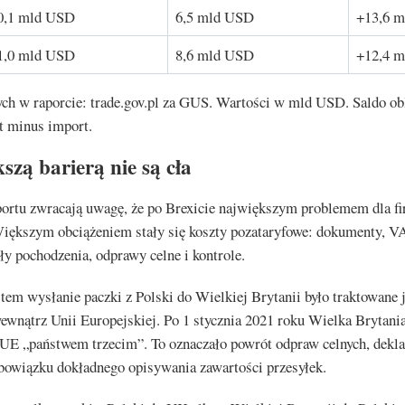
0,1 mld USD
6,5 mld USD
+13,6 
1,0 mld USD
8,6 mld USD
+12,4 
ych w raporcie: trade.gov.pl za GUS. Wartości w mld USD. Saldo ob
t minus import.
szą barierą nie są cła
portu zwracają uwagę, że po Brexicie największym problemem dla fi
Większym obciążeniem stały się koszty pozataryfowe: dokumenty, V
y pochodzenia, odprawy celne i kontrole.
tem wysłanie paczki z Polski do Wielkiej Brytanii było traktowane 
ewnątrz Unii Europejskiej. Po 1 stycznia 2021 roku Wielka Brytania 
UE „państwem trzecim”. To oznaczało powrót odpraw celnych, deklar
obowiązku dokładnego opisywania zawartości przesyłek.