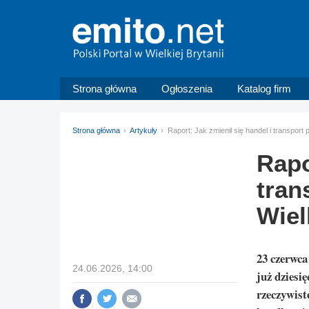
Strona główna
Ogłoszenia
Katalog firm
Strona główna
Artykuły
Raport: Jak zmienił się handel i transpor
Rapo
tran
Wiel
23 czerwca
24.06.2026, 14:00
już dziesię
rzeczywist