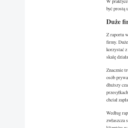
W praktyce 
być prostą 
Duże fi
Z raportu w
firmy. Duż
korzystać z
skalę dział
Znacznie tr
osób prywat
dłuższy cza
przesyłkac
chciał zapł
Według rapo
zwłaszcza s
klientów w 