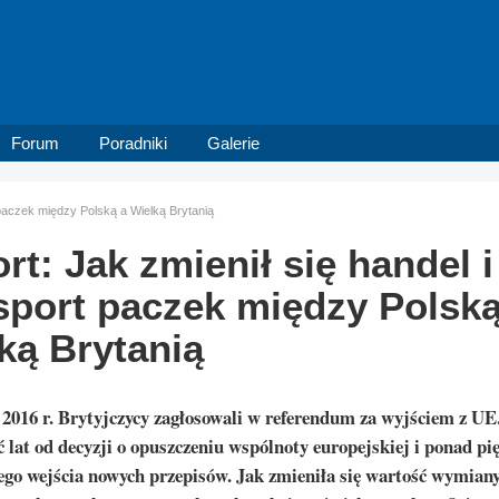
Forum
Poradniki
Galerie
t paczek między Polską a Wielką Brytanią
rt: Jak zmienił się handel i
sport paczek między Polską
ką Brytanią
 2016 r. Brytyjczycy zagłosowali w referendum za wyjściem z UE
ć lat od decyzji o opuszczeniu wspólnoty europejskiej i ponad pię
ego wejścia nowych przepisów. Jak zmieniła się wartość wymian