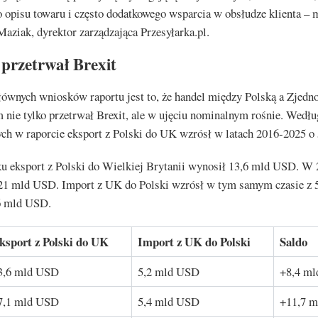
 opisu towaru i często dodatkowego wsparcia w obsłudze klienta –
aziak, dyrektor zarządzająca Przesyłarka.pl.
przetrwał Brexit
łównych wniosków raportu jest to, że handel między Polską a Zjed
nie tylko przetrwał Brexit, ale w ujęciu nominalnym rośnie. Wedłu
ch w raporcie eksport z Polski do UK wzrósł w latach 2016-2025 o 
u eksport z Polski do Wielkiej Brytanii wynosił 13,6 mld USD. W 
ż 21 mld USD. Import z UK do Polski wzrósł w tym samym czasie z 
6 mld USD.
ksport z Polski do UK
Import z UK do Polski
Saldo
3,6 mld USD
5,2 mld USD
+8,4 m
7,1 mld USD
5,4 mld USD
+11,7 