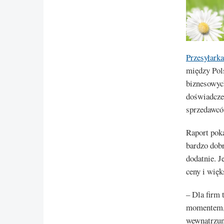
Przesyłarka
między Pol
biznesowych
doświadcze
sprzedawcó
Raport pok
bardzo dobr
dodatnie. 
ceny i więk
– Dla firm 
momentem, 
wewnątrzuni