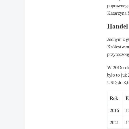
poprawnego
Katarzyna M
Handel 
Jednym z g
Królestwem 
przytoczony
W 2016 rok
było to ju
USD do 8,
Rok
E
2016
1
2021
1