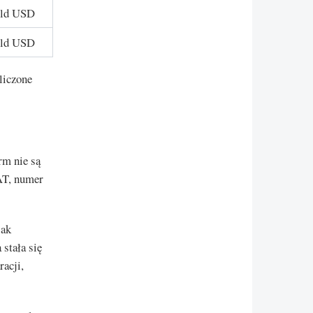
mld USD
mld USD
liczone
rm nie są
AT, numer
jak
stała się
acji,