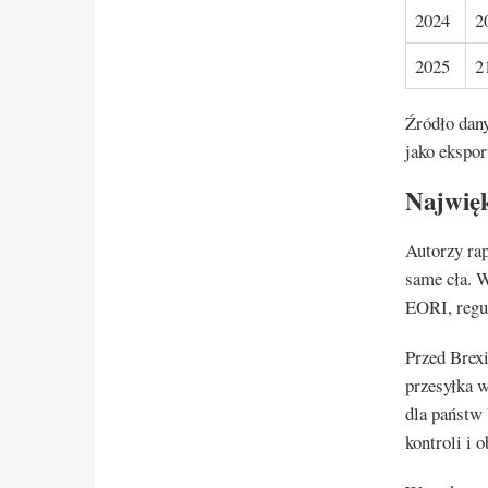
2024
2
2025
2
Źródło dan
jako ekspor
Najwięk
Autorzy ra
same cła. 
EORI, reguł
Przed Brexi
przesyłka w
dla państw 
kontroli i 