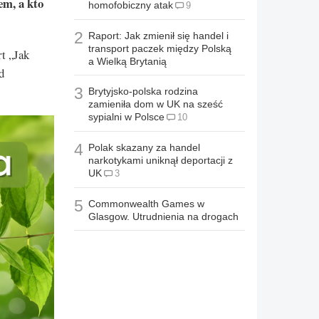
em, a kto
homofobiczny atak
9
2
Raport: Jak zmienił się handel i
transport paczek między Polską
t „Jak
a Wielką Brytanią
d
3
Brytyjsko-polska rodzina
zamieniła dom w UK na sześć
sypialni w Polsce
10
4
Polak skazany za handel
narkotykami uniknął deportacji z
UK
3
5
Commonwealth Games w
Glasgow. Utrudnienia na drogach