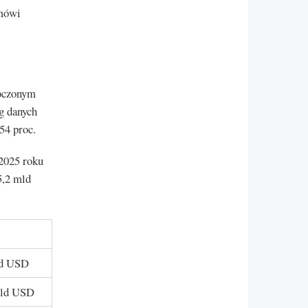
 mówi
noczonym
g danych
54 proc.
2025 roku
5,2 mld
ld USD
mld USD