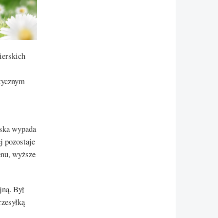
ierskich
ktycznym
lska wypada
j pozostaje
enu, wyższe
jną. Był
rzesyłką