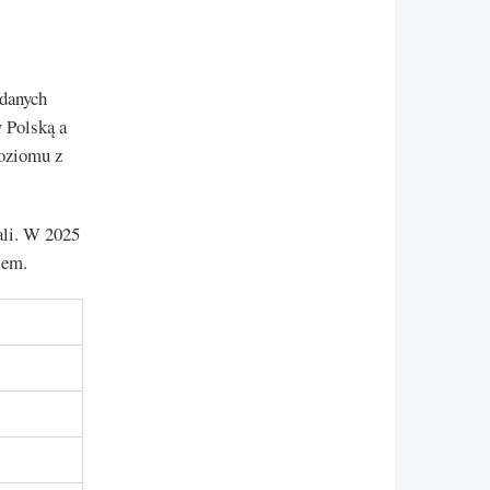
danych
y Polską a
poziomu z
ali. W 2025
tem.