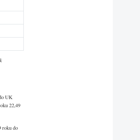
k
 do UK
roku 22,49
9 roku do