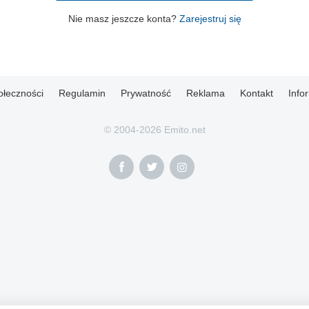
Nie masz jeszcze konta?
Zarejestruj się
ołeczności
Regulamin
Prywatność
Reklama
Kontakt
Info
© 2004-2026 Emito.net