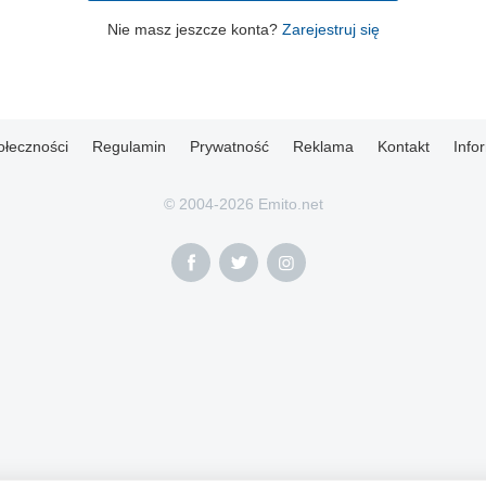
Nie masz jeszcze konta?
Zarejestruj się
ołeczności
Regulamin
Prywatność
Reklama
Kontakt
Info
© 2004-2026 Emito.net