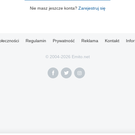
Nie masz jeszcze konta?
Zarejestruj się
ołeczności
Regulamin
Prywatność
Reklama
Kontakt
Info
© 2004-2026 Emito.net