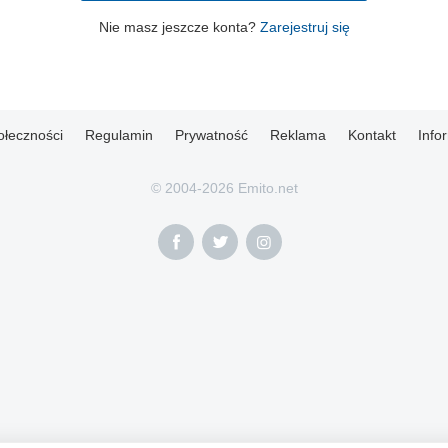
Nie masz jeszcze konta?
Zarejestruj się
ołeczności
Regulamin
Prywatność
Reklama
Kontakt
Info
© 2004-2026 Emito.net