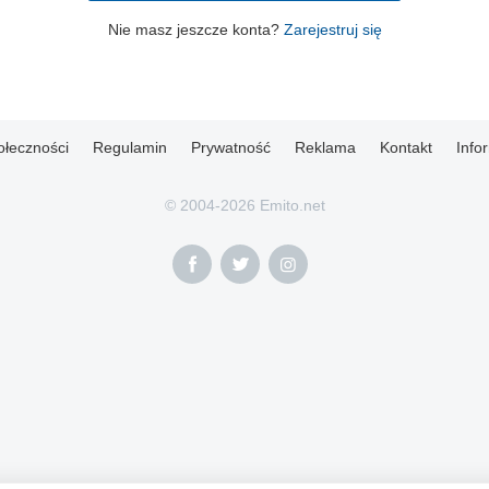
Nie masz jeszcze konta?
Zarejestruj się
ołeczności
Regulamin
Prywatność
Reklama
Kontakt
Info
© 2004-2026 Emito.net