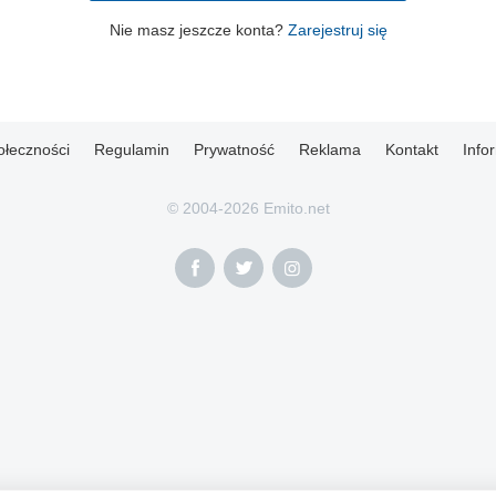
Nie masz jeszcze konta?
Zarejestruj się
ołeczności
Regulamin
Prywatność
Reklama
Kontakt
Info
© 2004-2026 Emito.net