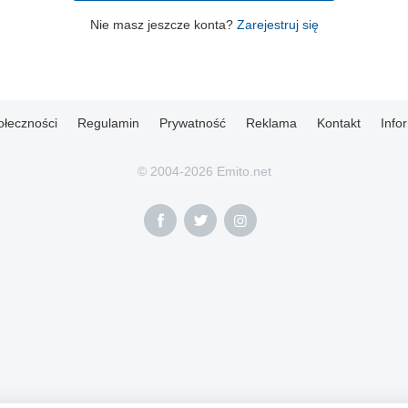
Nie masz jeszcze konta?
Zarejestruj się
ołeczności
Regulamin
Prywatność
Reklama
Kontakt
Info
© 2004-2026 Emito.net