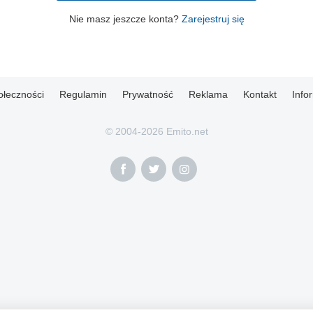
Nie masz jeszcze konta?
Zarejestruj się
ołeczności
Regulamin
Prywatność
Reklama
Kontakt
Info
© 2004-2026 Emito.net