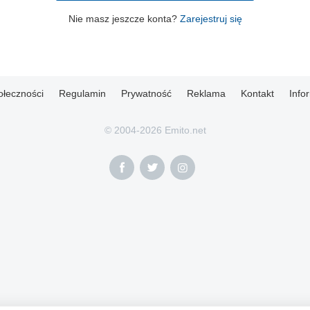
Nie masz jeszcze konta?
Zarejestruj się
ołeczności
Regulamin
Prywatność
Reklama
Kontakt
Info
© 2004-2026 Emito.net