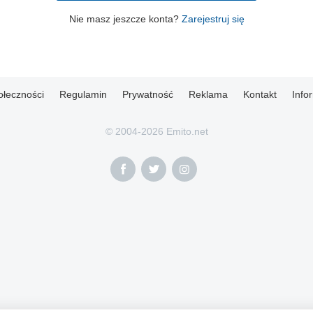
Nie masz jeszcze konta?
Zarejestruj się
ołeczności
Regulamin
Prywatność
Reklama
Kontakt
Info
© 2004-2026 Emito.net