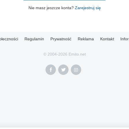
Nie masz jeszcze konta?
Zarejestruj się
ołeczności
Regulamin
Prywatność
Reklama
Kontakt
Info
© 2004-2026 Emito.net