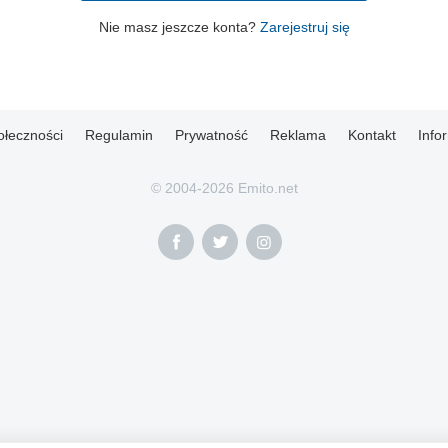
Nie masz jeszcze konta?
Zarejestruj się
ołeczności
Regulamin
Prywatność
Reklama
Kontakt
Info
© 2004-2026 Emito.net