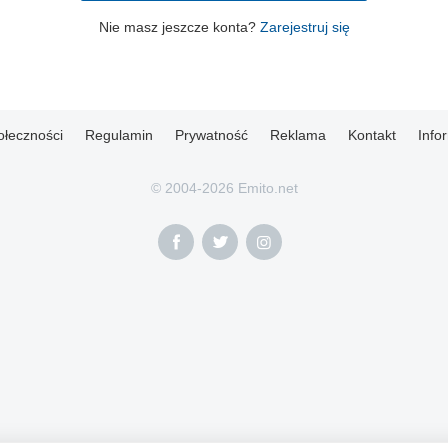
Nie masz jeszcze konta?
Zarejestruj się
ołeczności
Regulamin
Prywatność
Reklama
Kontakt
Info
© 2004-2026 Emito.net