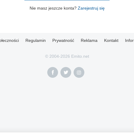
Nie masz jeszcze konta?
Zarejestruj się
ołeczności
Regulamin
Prywatność
Reklama
Kontakt
Info
© 2004-2026 Emito.net