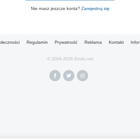
Nie masz jeszcze konta?
Zarejestruj się
ołeczności
Regulamin
Prywatność
Reklama
Kontakt
Info
© 2004-2026 Emito.net