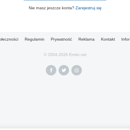
Nie masz jeszcze konta?
Zarejestruj się
ołeczności
Regulamin
Prywatność
Reklama
Kontakt
Info
© 2004-2026 Emito.net