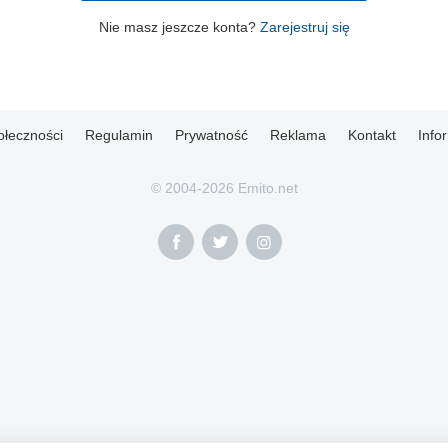
Nie masz jeszcze konta?
Zarejestruj się
ołeczności
Regulamin
Prywatność
Reklama
Kontakt
Info
© 2004-2026 Emito.net