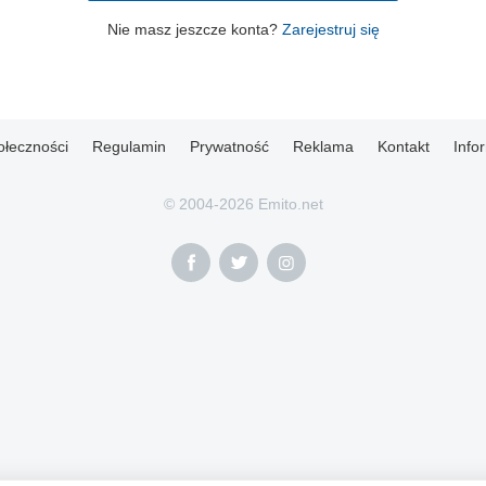
Nie masz jeszcze konta?
Zarejestruj się
ołeczności
Regulamin
Prywatność
Reklama
Kontakt
Info
© 2004-2026 Emito.net