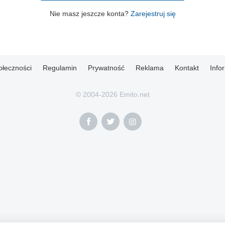
Nie masz jeszcze konta?
Zarejestruj się
ołeczności
Regulamin
Prywatność
Reklama
Kontakt
Info
© 2004-2026 Emito.net