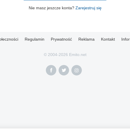
Nie masz jeszcze konta?
Zarejestruj się
ołeczności
Regulamin
Prywatność
Reklama
Kontakt
Info
© 2004-2026 Emito.net