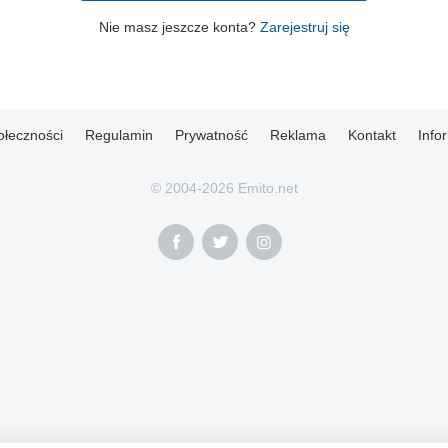
Nie masz jeszcze konta?
Zarejestruj się
ołeczności
Regulamin
Prywatność
Reklama
Kontakt
Info
© 2004-2026 Emito.net