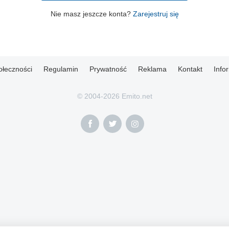
Nie masz jeszcze konta?
Zarejestruj się
ołeczności
Regulamin
Prywatność
Reklama
Kontakt
Info
© 2004-2026 Emito.net