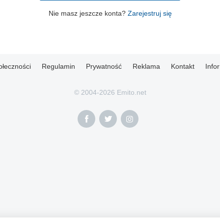
Nie masz jeszcze konta?
Zarejestruj się
ołeczności
Regulamin
Prywatność
Reklama
Kontakt
Info
© 2004-2026 Emito.net