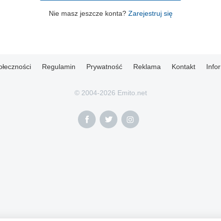
Nie masz jeszcze konta?
Zarejestruj się
ołeczności
Regulamin
Prywatność
Reklama
Kontakt
Info
© 2004-2026 Emito.net