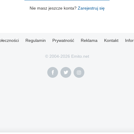
Nie masz jeszcze konta?
Zarejestruj się
ołeczności
Regulamin
Prywatność
Reklama
Kontakt
Info
© 2004-2026 Emito.net