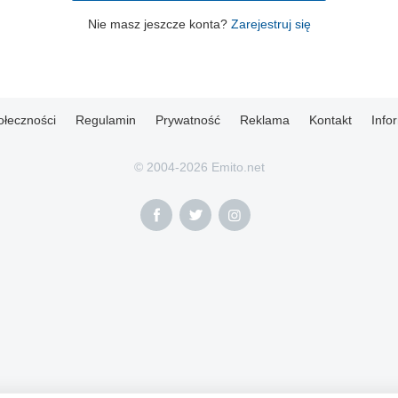
Nie masz jeszcze konta?
Zarejestruj się
ołeczności
Regulamin
Prywatność
Reklama
Kontakt
Info
© 2004-2026 Emito.net