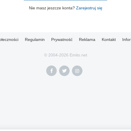
Nie masz jeszcze konta?
Zarejestruj się
ołeczności
Regulamin
Prywatność
Reklama
Kontakt
Info
© 2004-2026 Emito.net