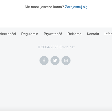
Nie masz jeszcze konta?
Zarejestruj się
ołeczności
Regulamin
Prywatność
Reklama
Kontakt
Info
© 2004-2026 Emito.net