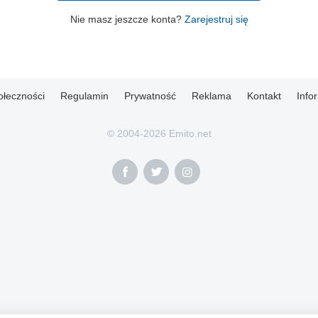
Nie masz jeszcze konta?
Zarejestruj się
ołeczności
Regulamin
Prywatność
Reklama
Kontakt
Info
© 2004-2026 Emito.net