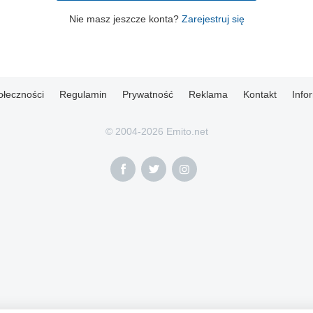
Nie masz jeszcze konta?
Zarejestruj się
ołeczności
Regulamin
Prywatność
Reklama
Kontakt
Info
© 2004-2026 Emito.net