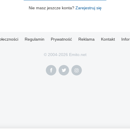
Nie masz jeszcze konta?
Zarejestruj się
ołeczności
Regulamin
Prywatność
Reklama
Kontakt
Info
© 2004-2026 Emito.net