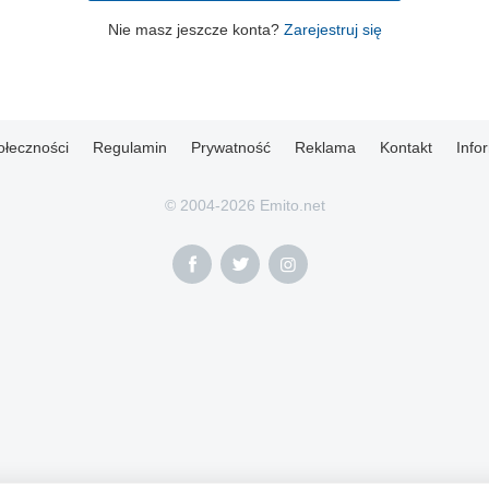
Nie masz jeszcze konta?
Zarejestruj się
ołeczności
Regulamin
Prywatność
Reklama
Kontakt
Info
© 2004-2026 Emito.net