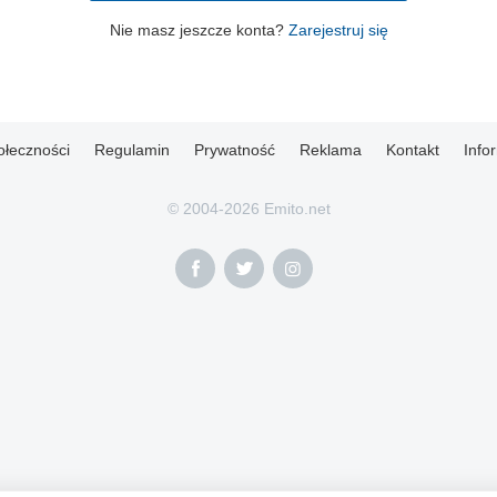
Nie masz jeszcze konta?
Zarejestruj się
ołeczności
Regulamin
Prywatność
Reklama
Kontakt
Info
© 2004-2026 Emito.net