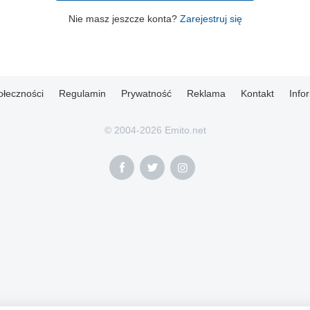
Nie masz jeszcze konta?
Zarejestruj się
ołeczności
Regulamin
Prywatność
Reklama
Kontakt
Info
© 2004-2026 Emito.net