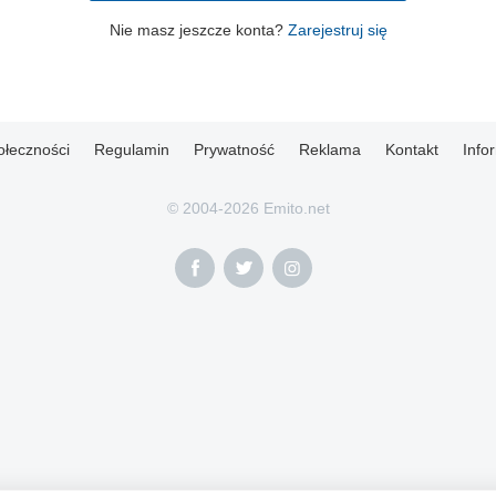
Nie masz jeszcze konta?
Zarejestruj się
ołeczności
Regulamin
Prywatność
Reklama
Kontakt
Info
© 2004-2026 Emito.net