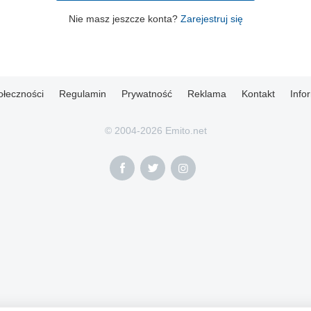
Nie masz jeszcze konta?
Zarejestruj się
ołeczności
Regulamin
Prywatność
Reklama
Kontakt
Info
© 2004-2026 Emito.net