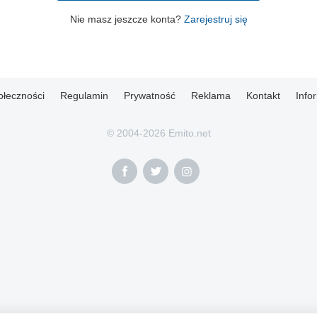
Nie masz jeszcze konta?
Zarejestruj się
ołeczności
Regulamin
Prywatność
Reklama
Kontakt
Info
© 2004-2026 Emito.net