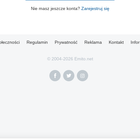
Nie masz jeszcze konta?
Zarejestruj się
ołeczności
Regulamin
Prywatność
Reklama
Kontakt
Info
© 2004-2026 Emito.net