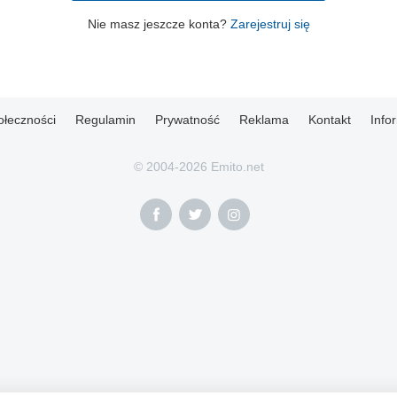
Nie masz jeszcze konta?
Zarejestruj się
ołeczności
Regulamin
Prywatność
Reklama
Kontakt
Info
© 2004-2026 Emito.net