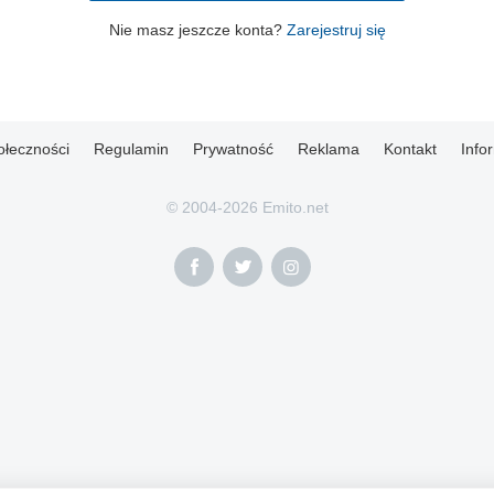
Nie masz jeszcze konta?
Zarejestruj się
ołeczności
Regulamin
Prywatność
Reklama
Kontakt
Info
© 2004-2026 Emito.net