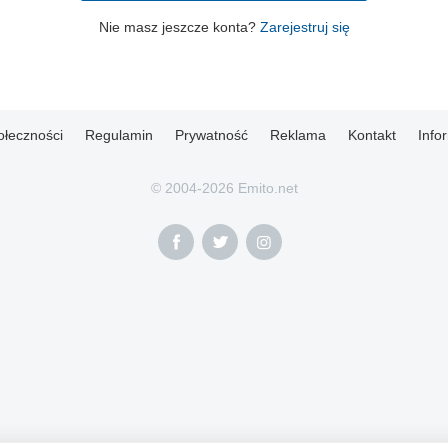
Nie masz jeszcze konta?
Zarejestruj się
ołeczności
Regulamin
Prywatność
Reklama
Kontakt
Info
© 2004-2026 Emito.net