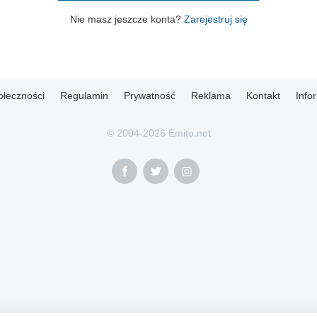
Nie masz jeszcze konta?
Zarejestruj się
ołeczności
Regulamin
Prywatność
Reklama
Kontakt
Info
© 2004-2026 Emito.net