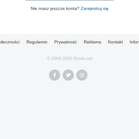
Nie masz jeszcze konta?
Zarejestruj się
ołeczności
Regulamin
Prywatność
Reklama
Kontakt
Info
© 2004-2026 Emito.net