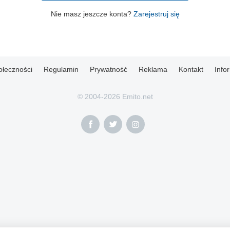
Nie masz jeszcze konta?
Zarejestruj się
ołeczności
Regulamin
Prywatność
Reklama
Kontakt
Info
© 2004-2026 Emito.net