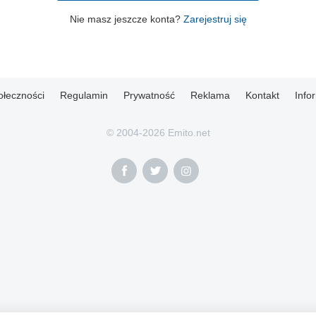
Nie masz jeszcze konta?
Zarejestruj się
ołeczności
Regulamin
Prywatność
Reklama
Kontakt
Info
© 2004-2026 Emito.net