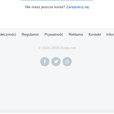
Nie masz jeszcze konta?
Zarejestruj się
ołeczności
Regulamin
Prywatność
Reklama
Kontakt
Info
© 2004-2026 Emito.net