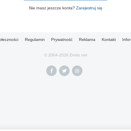
Nie masz jeszcze konta?
Zarejestruj się
ołeczności
Regulamin
Prywatność
Reklama
Kontakt
Info
© 2004-2026 Emito.net